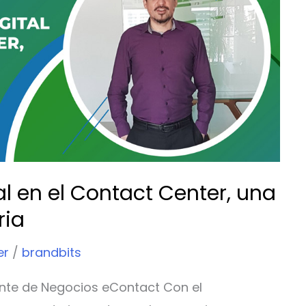
l en el Contact Center, una
ria
er
/
brandbits
ente de Negocios eContact Con el