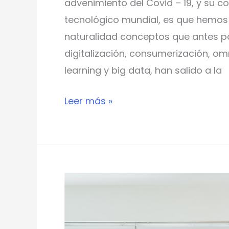
advenimiento del Covid – 19, y su 
tecnológico mundial, es que hem
naturalidad conceptos que antes 
digitalización, consumerización, omn
learning y big data, han salido a la
Leer más »
Principales
desafíos
para