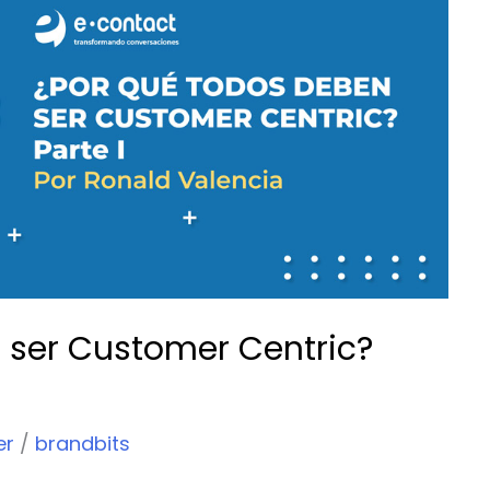
 ser Customer Centric?
er
/
brandbits