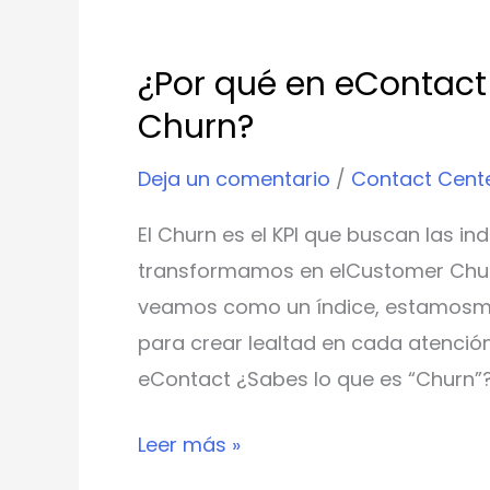
¿Por
qué
¿Por qué en eContac
en
Churn?
eContact
hablamos
Deja un comentario
/
Contact Cent
del
Customer
El Churn es el KPI que buscan las in
Churn?
transformamos en elCustomer Churn
veamos como un índice, estamosme
para crear lealtad en cada atenci
eContact ¿Sabes lo que es “Churn”?
Leer más »