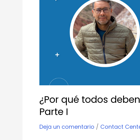
todos
deben
ser
Customer
Centric?
Parte
I
¿Por qué todos deben
Parte I
Deja un comentario
/
Contact Cent