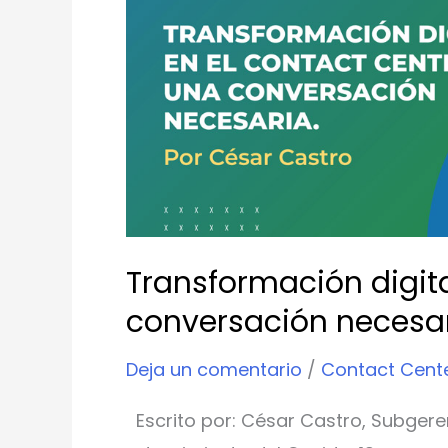
el
Contact
Center,
una
conversación
necesaria
Transformación digita
conversación necesa
Deja un comentario
/
Contact Cent
Escrito por: César Castro, Subger