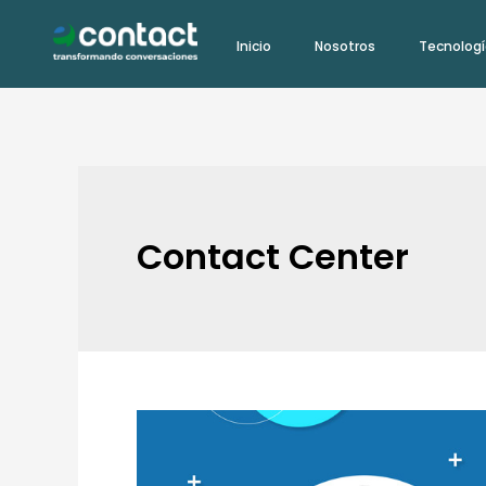
Ir
Inicio
Nosotros
Tecnolog
al
contenido
Contact Center
¿Por
qué