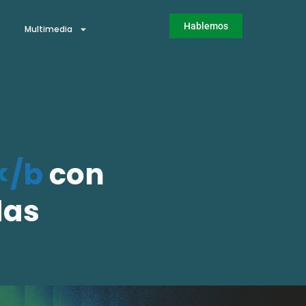
Hablemos
Multimedia
</b
con
das