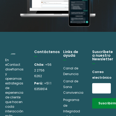
Contáctenos
Links de
Suscríbete
ayuda
a nuestro
Newsletter
En
eContact
Chile:
+56
Canal de
diseñamos
2 2756
Correo
y
Denuncia
6262
electrónico
operamos
Canal de
estrategias
Perú:
+51 1
Sana
de
6358614
experiencia
Convivencia
de cliente
Programa
que hacen
Suscribir
de
cada
interacción
Integridad
Alternative:
más