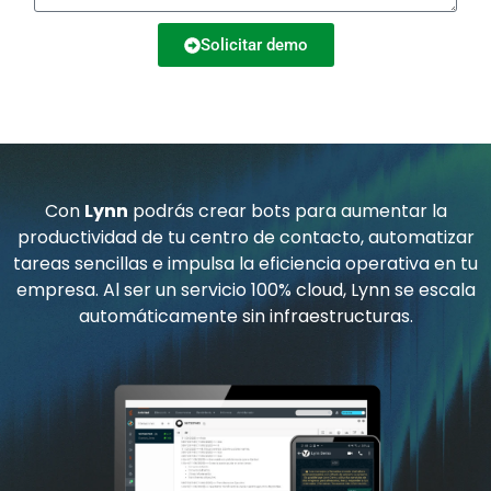
s
o
l
Solicitar demo
a
n
e
A
j
o
c
l
e
t
t
r
e
ó
Con
Lynn
podrás crear bots para aumentar la
r
n
productividad de tu centro de contacto, automatizar
n
i
tareas sencillas e impulsa la eficiencia operativa en tu
a
empresa. Al ser un servicio 100% cloud, Lynn se escala
c
t
automáticamente sin infraestructuras.
o
i
v
e
: