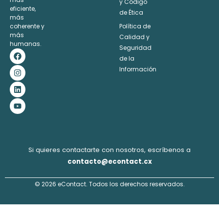
y Código
eficiente,
de Ética
más
coherente y
Política de
más
Calidad y
humanas.
Seguridad
F
I
L
Y
a
n
i
o
de la
c
s
n
u
Información
e
t
k
t
b
a
e
u
o
g
d
b
o
r
i
e
k
a
n
m
Si quieres contactarte con nosotros, escríbenos a
contacto@econtact.cx
© 2026 eContact. Todos los derechos reservados.