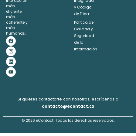
interacción
Integridad
Alternative:
más
y Código
eficiente,
de Ética
más
coherente y
Política de
más
Calidad y
humanas.
Seguridad
F
I
L
Y
a
n
i
o
de la
c
s
n
u
Información
e
t
k
t
b
a
e
u
o
g
d
b
o
r
i
e
k
a
n
m
Si quieres contactarte con nosotros, escríbenos a
contacto@econtact.cx
© 2026 eContact. Todos los derechos reservados.