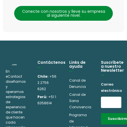
Conecte con nosotros y lleve su empresa
al siguiente nivel.
Contáctenos
Links de
Suscríbete
ayuda
a nuestro
Newsletter
En
eContact
Chile:
+56
Canal de
diseñamos
2 2756
Correo
y
Denuncia
6262
electrónico
operamos
Canal de
estrategias
Perú:
+51 1
Sana
de
6358614
experiencia
Convivencia
de cliente
Programa
que hacen
Suscribir
de
cada