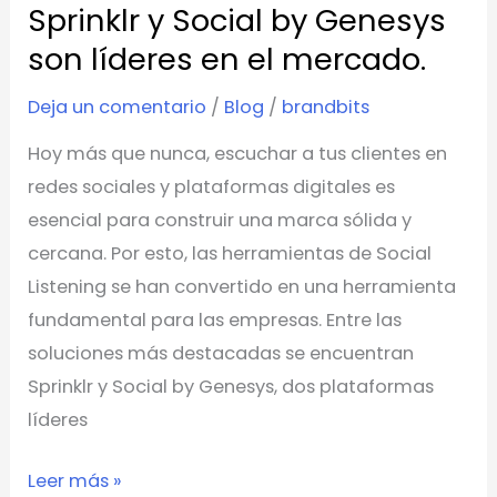
Sprinklr y Social by Genesys
qué
son líderes en el mercado.
Sprinklr
y
Deja un comentario
/
Blog
/
brandbits
Social
Hoy más que nunca, escuchar a tus clientes en
by
redes sociales y plataformas digitales es
Genesys
esencial para construir una marca sólida y
son
cercana. Por esto, las herramientas de Social
líderes
Listening se han convertido en una herramienta
en
fundamental para las empresas. Entre las
el
soluciones más destacadas se encuentran
mercado.
Sprinklr y Social by Genesys, dos plataformas
líderes
Leer más »