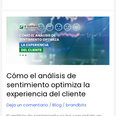
Cómo
el
análisis
de
sentimiento
optimiza
la
Cómo el análisis de
experiencia
del
sentimiento optimiza la
cliente
experiencia del cliente
Deja un comentario
/
Blog
/
brandbits
El análisis de sentimiento se ha convertido en