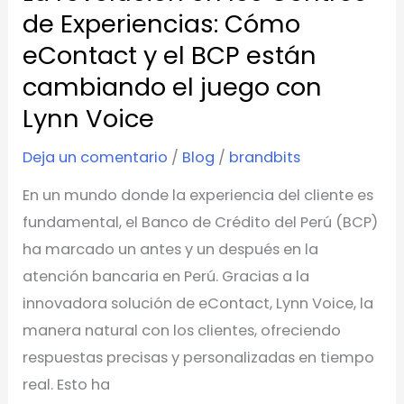
y
de Experiencias: Cómo
el
eContact y el BCP están
BCP
cambiando el juego con
están
Lynn Voice
cambiando
el
Deja un comentario
/
Blog
/
brandbits
juego
En un mundo donde la experiencia del cliente es
con
fundamental, el Banco de Crédito del Perú (BCP)
Lynn
ha marcado un antes y un después en la
Voice
atención bancaria en Perú. Gracias a la
innovadora solución de eContact, Lynn Voice, la
manera natural con los clientes, ofreciendo
respuestas precisas y personalizadas en tiempo
real. Esto ha