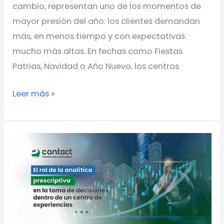
cambio, representan uno de los momentos de
mayor presión del año: los clientes demandan
más, en menos tiempo y con expectativas
mucho más altas. En fechas como Fiestas
Patrias, Navidad o Año Nuevo, los centros
Leer más »
El
rol
de
la
analítica
prescriptiva