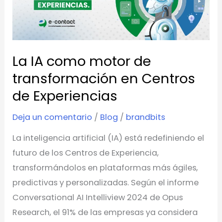
de
transformación
en
La IA como motor de
Centros
de
transformación en Centros
Experiencias
de Experiencias
Deja un comentario
/
Blog
/
brandbits
La inteligencia artificial (IA) está redefiniendo el
futuro de los Centros de Experiencia,
transformándolos en plataformas más ágiles,
predictivas y personalizadas. Según el informe
Conversational AI Intelliview 2024 de Opus
Research, el 91% de las empresas ya considera