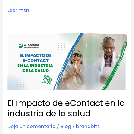
Leer más »
El
impacto
de
eContact
en
la
industria
de
El impacto de eContact en la
la
industria de la salud
salud
Deja un comentario
/
Blog
/
brandbits