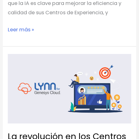
que la IA es clave para mejorar la eficiencia y
calidad de sus Centros de Experiencia, y
Leer más »
La
revolución
en
los
Centros
de
Experiencias:
Cómo
eContact
La revolución en los Centros