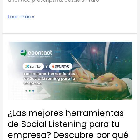
Leer más »
¿Las
mejores
herramientas
de
Social
Listening
para
¿Las mejores herramientas
tu
empresa?
de Social Listening para tu
Descubre
empresa? Descubre por qué
por