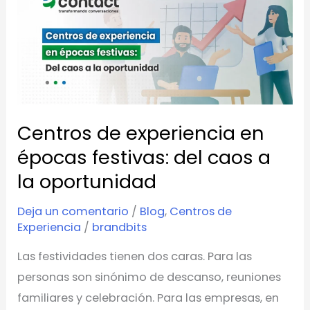
de
experiencia
en
épocas
festivas:
del
Centros de experiencia en
caos
a
épocas festivas: del caos a
la
la oportunidad
oportunidad
Deja un comentario
/
Blog
,
Centros de
Experiencia
/
brandbits
Las festividades tienen dos caras. Para las
personas son sinónimo de descanso, reuniones
familiares y celebración. Para las empresas, en