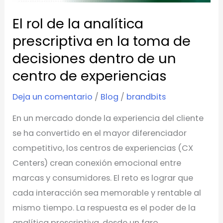
en
El rol de la analítica
la
toma
prescriptiva en la toma de
de
decisiones dentro de un
decisiones
centro de experiencias
dentro
de
Deja un comentario
/
Blog
/
brandbits
un
En un mercado donde la experiencia del cliente
centro
se ha convertido en el mayor diferenciador
de
competitivo, los centros de experiencias (CX
experiencias
Centers) crean conexión emocional entre
marcas y consumidores. El reto es lograr que
cada interacción sea memorable y rentable al
mismo tiempo. La respuesta es el poder de la
analítica prescriptiva, desde un faro