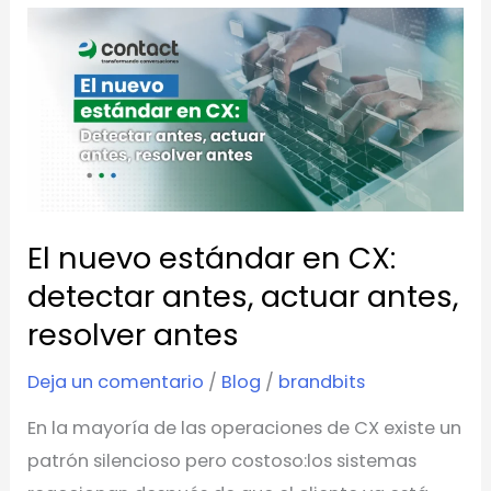
El
nuevo
estándar
en
CX:
detectar
antes,
El nuevo estándar en CX:
actuar
antes,
detectar antes, actuar antes,
resolver
resolver antes
antes
Deja un comentario
/
Blog
/
brandbits
En la mayoría de las operaciones de CX existe un
patrón silencioso pero costoso:los sistemas