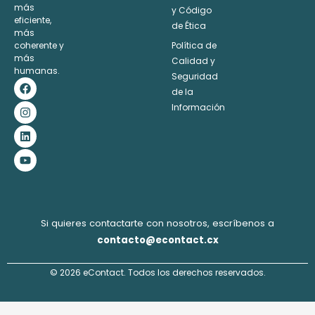
más
y Código
eficiente,
de Ética
más
coherente y
Política de
más
Calidad y
humanas.
Seguridad
F
I
L
Y
a
n
i
o
de la
c
s
n
u
Información
e
t
k
t
b
a
e
u
o
g
d
b
o
r
i
e
k
a
n
m
Si quieres contactarte con nosotros, escríbenos a
contacto@econtact.cx
© 2026 eContact. Todos los derechos reservados.