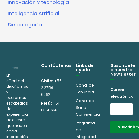
Innovación y tecnología
Inteligencia Artificial
Sin categoría
Contáctenos
Links de
Suscríbete
ayuda
a nuestro
Newsletter
En
eContact
Chile:
+56
Canal de
diseñamos
2 2756
Correo
y
Denuncia
6262
electrónico
operamos
Canal de
estrategias
Perú:
+51 1
Sana
de
6358614
experiencia
Convivencia
de cliente
Programa
que hacen
Suscribir
de
cada
interacción
Integridad
Alternative: