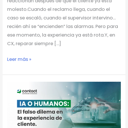
reaccionan después de que el cliente ya está
molesto.Cuando el reclamo llega, cuando el
caso se escaló, cuando el supervisor intervino…
recién ahí se “encienden” las alarmas. Pero para
ese momento, la experiencia ya está rota.Y, en
CX, reparar siempre […]
Leer más »
IA
o
humanos:
el
falso