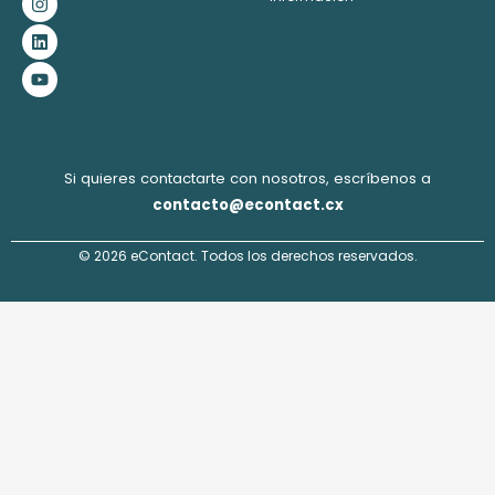
e
t
k
t
b
a
e
u
o
g
d
b
o
r
i
e
k
a
n
m
Si quieres contactarte con nosotros, escríbenos a
contacto@econtact.cx
© 2026 eContact. Todos los derechos reservados.