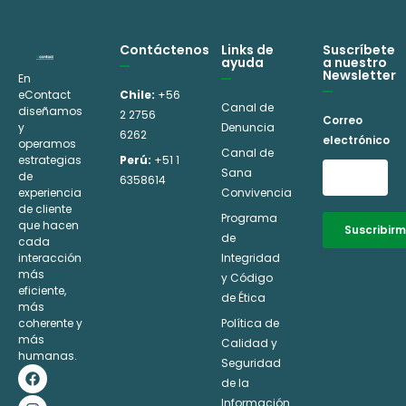
Contáctenos
Links de
Suscríbete
ayuda
a nuestro
Newsletter
En
eContact
Chile:
+56
Canal de
diseñamos
2 2756
Correo
y
Denuncia
6262
electrónico
operamos
Canal de
estrategias
Perú:
+51 1
Sana
de
6358614
experiencia
Convivencia
de cliente
Programa
que hacen
Suscribir
de
cada
interacción
Integridad
Alternative:
más
y Código
eficiente,
de Ética
más
coherente y
Política de
más
Calidad y
humanas.
Seguridad
F
I
L
Y
a
n
i
o
de la
c
s
n
u
Información