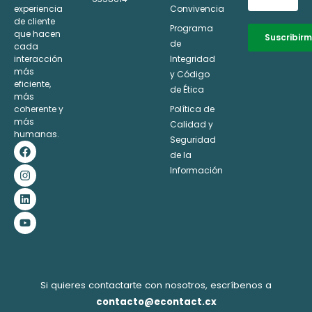
experiencia
Convivencia
de cliente
Programa
que hacen
Suscribir
de
cada
interacción
Integridad
Alternative:
más
y Código
eficiente,
de Ética
más
coherente y
Política de
más
Calidad y
humanas.
Seguridad
F
I
L
Y
a
n
i
o
de la
c
s
n
u
Información
e
t
k
t
b
a
e
u
o
g
d
b
o
r
i
e
k
a
n
m
Si quieres contactarte con nosotros, escríbenos a
contacto@econtact.cx