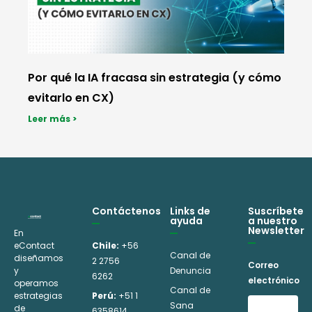
Por qué la IA fracasa sin estrategia (y cómo
evitarlo en CX)
Leer más >
Contáctenos
Links de
Suscríbete
ayuda
a nuestro
Newsletter
En
eContact
Chile:
+56
Canal de
diseñamos
2 2756
Correo
y
Denuncia
6262
electrónico
operamos
Canal de
estrategias
Perú:
+51 1
Sana
de
6358614